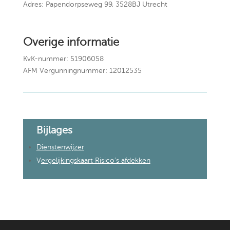
Adres: Papendorpseweg 99, 3528BJ Utrecht
Overige informatie
KvK-nummer: 51906058
AFM Vergunningnummer: 12012535
Bijlages
Dienstenwijzer
V
ergelijkingskaart Risico’s afdekken